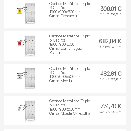
Cacifos Metálicos Triplo
6 Cacifos
306,01 €
1900x900x500mm
C/ IVA 376,39 €
Cinza Cadeados
Cacifos Metálicos Triplo
6 Cacifos
682,04 €
1900x900x500mm
C/ IVA 838,91 €
Cinza Combinação
Roleta
Cacifos Metálicos Triplo
6 Cacifos
482,81 €
1900x900x500mm
C/ IVA 593,86 €
Cinza Moeda
Cacifos Metálicos Triplo
6 Cacifos
731,70 €
1900x900x500mm
C/ IVA 899,99 €
Cinza Moeda C/recolha