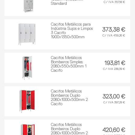
C/ IVA 357,18 €
Standard
Cacifos Metálicos para
Indústria Sujos e Limpos
373,38 €
3 Cacifo
C/ IVA 459,26 €
1900x1350x500mm
Cacifos Metálicos
Bombeiros Simples
193,81 €
2080x550x500mm 1
C/ IVA 238,39 €
Cacifo
Cacifos Metálicos
Bombeiros Duplo
323,00 €
2080x1000x500mm 2
C/ IVA 397,29 €
Cacifo
Cacifos Metálicos
Bombeiros Duplo
420,60 €
2080x1000x500mm 2