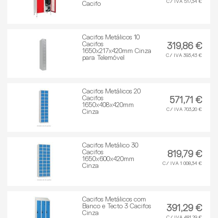
C/ IVA 517,34 €
Cacifo
Cacifos Metálicos 10
Cacifos
319,86 €
1650x217x420mm Cinza
C/ IVA 393,43 €
para Telemóvel
Cacifos Metálicos 20
Cacifos
571,71 €
1650x408x420mm
C/ IVA 703,20 €
Cinza
Cacifos Metálico 30
Cacifos
819,79 €
1650x600x420mm
C/ IVA 1 008,34 €
Cinza
Cacifos Metálicos com
Banco e Tecto 3 Cacifos
391,29 €
Cinza
C/ IVA 481,29 €