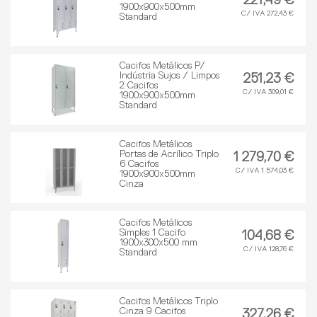
221,49 €
1900x900x500mm
C/ IVA 272,43 €
Standard
Cacifos Metálicos P/
Indústria Sujos / Limpos
251,23 €
2 Cacifos
C/ IVA 309,01 €
1900x900x500mm
Standard
Cacifos Metálicos
Portas de Acrílico Triplo
1 279,70 €
6 Cacifos
C/ IVA 1 574,03 €
1900x900x500mm
Cinza
Cacifos Metálicos
Simples 1 Cacifo
104,68 €
1900x300x500 mm
C/ IVA 128,76 €
Standard
Cacifos Metálicos Triplo
Cinza 9 Cacifos
327,26 €