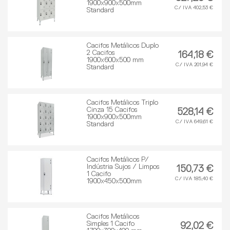
1900x900x500mm
C/ IVA 402,53 €
Standard
Cacifos Metálicos Duplo
2 Cacifos
164,18 €
1900x600x500 mm
C/ IVA 201,94 €
Standard
Cacifos Metálicos Triplo
Cinza 15 Cacifos
528,14 €
1900x900x500mm
C/ IVA 649,61 €
Standard
Cacifos Metálicos P/
Indústria Sujos / Limpos
150,73 €
1 Cacifo
C/ IVA 185,40 €
1900x450x500mm
Cacifos Metálicos
Simples 1 Cacifo
92,02 €