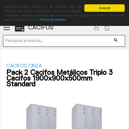
Utilizamos cookies próprios e de terceiros para lhe
Entendi!
oferecer uma melhor experiência e serviço. A utilização
continuada do nosso site pressupõe a aceitação da utilização de cookies. Pode obter
mais informação na nossa
Política de Cookies.
CACIFOS
CACIFOS CINZA
Pack 2 Cacifos Metálicos Triplo 3
Cacifos 1900x900x500mm
Standard