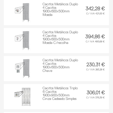
Cacifos Metálicos Duplo
4 Cacifos
342,28 €
1900x600x500mm
C/ IVA 421,00 €
Moeda
Cacifos Metálicos Duplo
4 Cacifos
394,86 €
1900x600x500mm
C/ IVA 485,68 €
Moeda C/recolha
Cacifos Metálicos Duplo
4 Cacifos
230,31 €
1900x600x500mm
C/ IVA 283,28 €
Chave
Cacifos Metálicos Triplo
6 Cacifos
306,01 €
1900x900x500mm
C/ IVA 376,39 €
Cinza Cadeado Simples