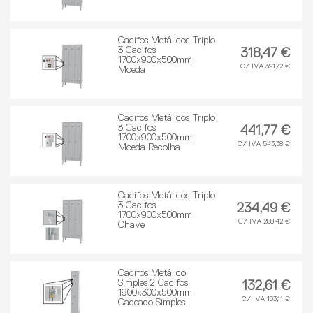
Cacifos Metálicos Triplo
3 Cacifos
318,47 €
1700x900x500mm
C/ IVA 391,72 €
Moeda
Cacifos Metálicos Triplo
3 Cacifos
441,77 €
1700x900x500mm
C/ IVA 543,38 €
Moeda Recolha
Cacifos Metálicos Triplo
3 Cacifos
234,49 €
1700x900x500mm
C/ IVA 288,42 €
Chave
Cacifos Metálico
Simples 2 Cacifos
132,61 €
1900x300x500mm
C/ IVA 163,11 €
Cadeado Simples