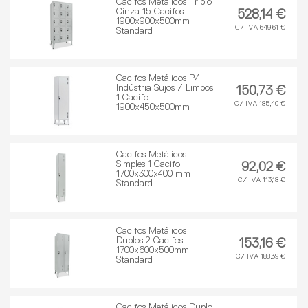
Cacifos Metálicos Triplo
Cinza 15 Cacifos
528,14 €
1900x900x500mm
C/ IVA 649,61 €
Standard
Cacifos Metálicos P/
Indústria Sujos / Limpos
150,73 €
1 Cacifo
C/ IVA 185,40 €
1900x450x500mm
Cacifos Metálicos
Simples 1 Cacifo
92,02 €
1700x300x400 mm
C/ IVA 113,18 €
Standard
Cacifos Metálicos
Duplos 2 Cacifos
153,16 €
1700x600x500mm
C/ IVA 188,39 €
Standard
Cacifos Metálicos Duplo