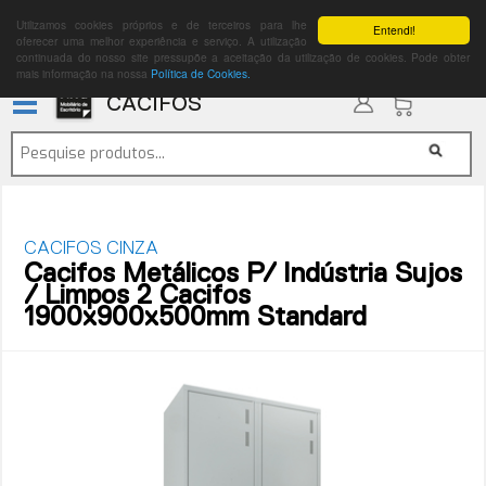
Utilizamos cookies próprios e de terceiros para lhe
Entendi!
oferecer uma melhor experiência e serviço. A utilização
continuada do nosso site pressupõe a aceitação da utilização de cookies. Pode obter
mais informação na nossa
Política de Cookies.
CACIFOS
CACIFOS CINZA
Cacifos Metálicos P/ Indústria Sujos
/ Limpos 2 Cacifos
1900x900x500mm Standard