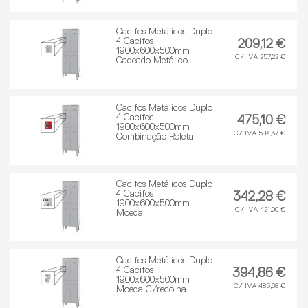
Cacifos Metálicos Duplo
4 Cacifos
209,12 €
1900x600x500mm
C/ IVA 257,22 €
Cadeado Metálico
Cacifos Metálicos Duplo
4 Cacifos
475,10 €
1900x600x500mm
C/ IVA 584,37 €
Combinação Roleta
Cacifos Metálicos Duplo
4 Cacifos
342,28 €
1900x600x500mm
C/ IVA 421,00 €
Moeda
Cacifos Metálicos Duplo
4 Cacifos
394,86 €
1900x600x500mm
C/ IVA 485,68 €
Moeda C/recolha