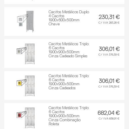
Cacifos Metálicos Duplo
4 Cacifos
230,31 €
1900x600x500mm
C/ IVA 283,28 €
Chave
Cacifos Metálicos Triplo
6 Cacifos
306,01 €
1900x900x500mm
C/ IVA 376,39 €
Cinza Cadeado Simples
Cacifos Metálicos Triplo
6 Cacifos
306,01 €
1900x900x500mm
C/ IVA 376,39 €
Cinza Cadeados
Cacifos Metálicos Triplo
6 Cacifos
682,04 €
1900x900x500mm
C/ IVA 838,91 €
Cinza Combinação
Roleta