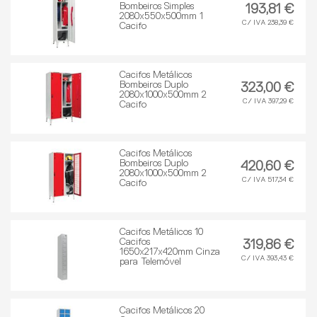
Bombeiros Simples
193,81 €
2080x550x500mm 1
C/ IVA 238,39 €
Cacifo
Cacifos Metálicos
Bombeiros Duplo
323,00 €
2080x1000x500mm 2
C/ IVA 397,29 €
Cacifo
Cacifos Metálicos
Bombeiros Duplo
420,60 €
2080x1000x500mm 2
C/ IVA 517,34 €
Cacifo
Cacifos Metálicos 10
Cacifos
319,86 €
1650x217x420mm Cinza
C/ IVA 393,43 €
para Telemóvel
Cacifos Metálicos 20