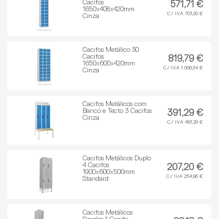
Cacifos
571,71 €
1650x408x420mm
C/ IVA 703,20 €
Cinza
Cacifos Metálico 30
Cacifos
819,79 €
1650x600x420mm
C/ IVA 1 008,34 €
Cinza
Cacifos Metálicos com
Banco e Tecto 3 Cacifos
391,29 €
Cinza
C/ IVA 481,29 €
Cacifos Metálicos Duplo
4 Cacifos
207,20 €
1900x600x500mm
C/ IVA 254,86 €
Standard
Cacifos Metálicos