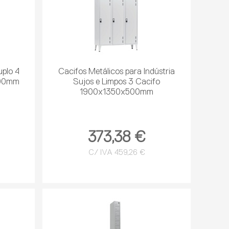
uplo 4
Cacifos Metálicos para Indústria
500mm
Sujos e Limpos 3 Cacifo
1900x1350x500mm
373,38 €
C/ IVA 459,26 €