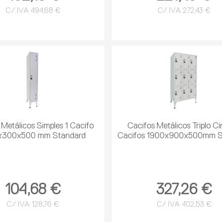
C/ IVA 494,68 €
C/ IVA 272,43 €
 Metálicos Simples 1 Cacifo
Cacifos Metálicos Triplo C
x300x500 mm Standard
Cacifos 1900x900x500mm S
104,68 €
327,26 €
C/ IVA 128,76 €
C/ IVA 402,53 €