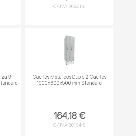
C/ IVA 309,01 €
inza 9
Cacifos Metálicos Duplo 2 Cacifos
tandard
1900x600x500 mm Standard
164,18 €
C/ IVA 201,94 €