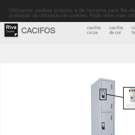
Utilizamos cookies próprios e de terceiros para lhe o
aceitação da utilização de cookies. Pode obter mais i
cacifos
cacifos
c
CACIFOS
cinza
de cor
f