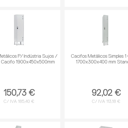
etálicos P/ Indústria Sujos /
Cacifos Metálicos Simples 1
1 Cacifo 1900x450x500mm
1700x300x400 mm Stan
150,73 €
92,02 €
C/ IVA 185,40 €
C/ IVA 113,18 €