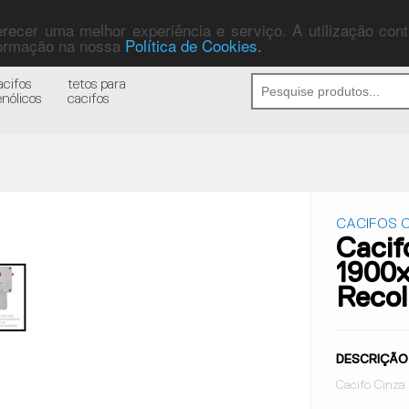
ferecer uma melhor experiência e serviço. A utilização co
nformação na nossa
Política de Cookies.
acifos
tetos para
enólicos
cacifos
CACIFOS C
Cacif
1900
Recol
DESCRIÇÃO
Cacifo Cinza