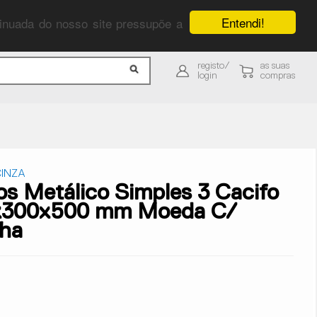
Entendi!
ntinuada do nosso site pressupõe a
registo/
as suas
login
compras
INZA
os Metálico Simples 3 Cacifo
x300x500 mm Moeda C/
ha