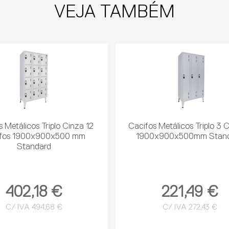
VEJA TAMBÉM
 Metálicos Triplo Cinza 12
Cacifos Metálicos Triplo 3 
ifos 1900x900x500 mm
1900x900x500mm Stan
Standard
402,18 €
221,49 €
C/ IVA 494,68 €
C/ IVA 272,43 €