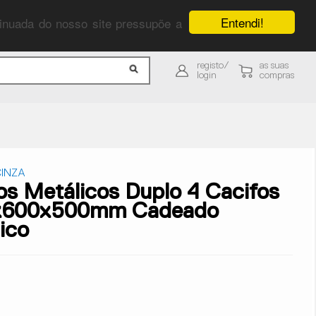
Entendi!
ntinuada do nosso site pressupõe a
registo/
as suas
login
compras
INZA
os Metálicos Duplo 4 Cacifos
x600x500mm Cadeado
ico