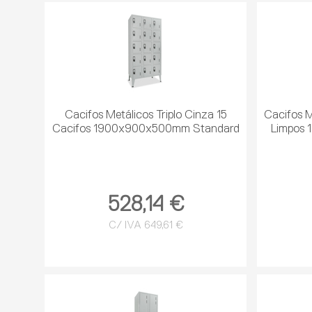
Cacifos Metálicos Triplo Cinza 15
Cacifos M
Cacifos 1900x900x500mm Standard
Limpos 
528,14 €
C/ IVA 649,61 €