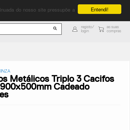
Entendi!
ntinuada do nosso site pressupõe a
registo/
as suas
login
compras
INZA
os Metálicos Triplo 3 Cacifos
x900x500mm Cadeado
es