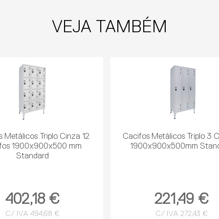
VEJA TAMBÉM
 Metálicos Triplo Cinza 12
Cacifos Metálicos Triplo 3 
ifos 1900x900x500 mm
1900x900x500mm Stan
Standard
402,18 €
221,49 €
C/ IVA 494,68 €
C/ IVA 272,43 €