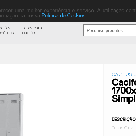
ferecer uma melhor experiência e serviço. A utilização co
nformação na nossa
Política de Cookies.
acifos
tetos para
enólicos
cacifos
CACIFOS C
Cacif
1700
Simpl
DESCRIÇÃO
Cacifo Cinza