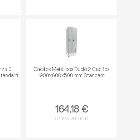
inza 9
Cacifos Metálicos Duplo 2 Cacifos
tandard
1900x600x500 mm Standard
164,18 €
C/ IVA 201,94 €