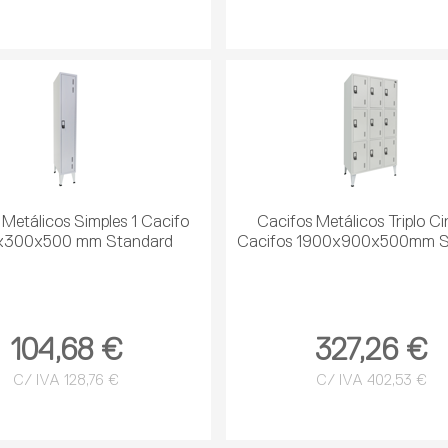
 Metálicos Simples 1 Cacifo
Cacifos Metálicos Triplo C
x300x500 mm Standard
Cacifos 1900x900x500mm S
104,68 €
327,26 €
C/ IVA 128,76 €
C/ IVA 402,53 €