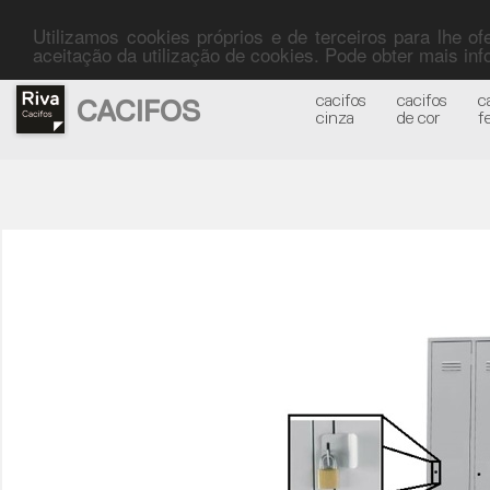
Utilizamos cookies próprios e de terceiros para lhe o
aceitação da utilização de cookies. Pode obter mais i
cacifos
cacifos
c
CACIFOS
cinza
de cor
f