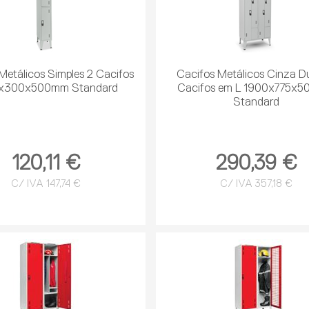
Metálicos Simples 2 Cacifos
Cacifos Metálicos Cinza D
x300x500mm Standard
Cacifos em L 1900x775x
Standard
120,11 €
290,39 €
C/ IVA 147,74 €
C/ IVA 357,18 €