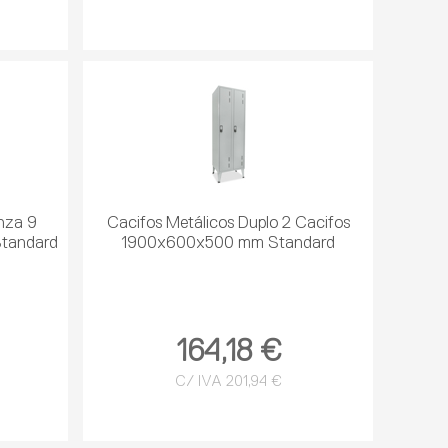
inza 9
Cacifos Metálicos Duplo 2 Cacifos
tandard
1900x600x500 mm Standard
164,18 €
C/ IVA 201,94 €