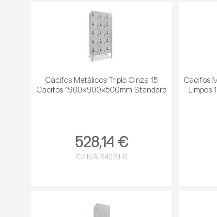
Cacifos Metálicos Triplo Cinza 15
Cacifos M
Cacifos 1900x900x500mm Standard
Limpos 
528,14 €
C/ IVA 649,61 €