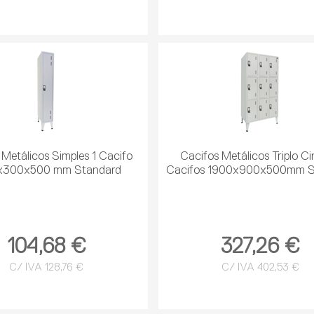
 Metálicos Simples 1 Cacifo
Cacifos Metálicos Triplo C
x300x500 mm Standard
Cacifos 1900x900x500mm S
104,68 €
327,26 €
C/ IVA 128,76 €
C/ IVA 402,53 €