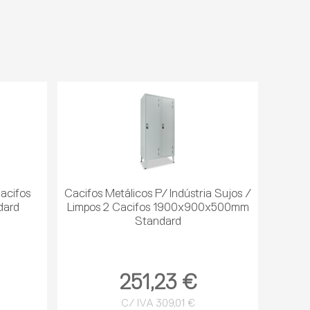
Cacifos
Cacifos Metálicos P/ Indústria Sujos /
dard
Limpos 2 Cacifos 1900x900x500mm
Standard
251,23 €
C/ IVA 309,01 €