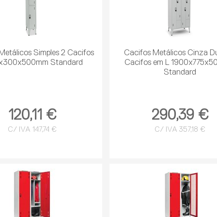
Metálicos Simples 2 Cacifos
Cacifos Metálicos Cinza D
x300x500mm Standard
Cacifos em L 1900x775x
Standard
120,11 €
290,39 €
C/ IVA 147,74 €
C/ IVA 357,18 €