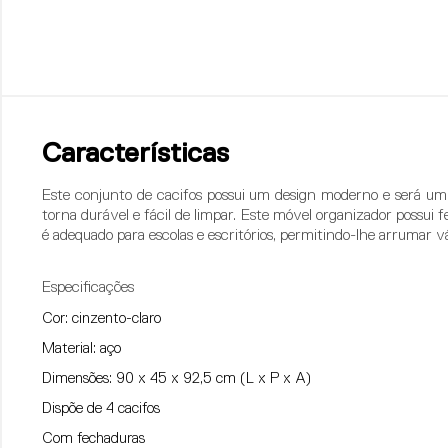
Características
Este conjunto de cacifos possui um design moderno e será um 
torna durável e fácil de limpar. Este móvel organizador possui f
é adequado para escolas e escritórios, permitindo-lhe arrumar vá
Especificações
Cor: cinzento-claro
Material: aço
Dimensões: 90 x 45 x 92,5 cm (L x P x A)
Dispõe de 4 cacifos
Com fechaduras