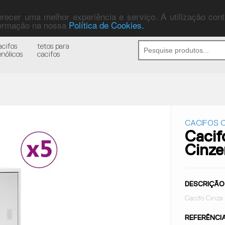
ferecer uma melhor experiência e serviço. A utilização co
nformação na nossa
Política de Cookies.
acifos
tetos para
enólicos
cacifos
CACIFOS C
Cacif
Cinze
DESCRIÇÃO
Cacifo Cinza
REFERÊNCI