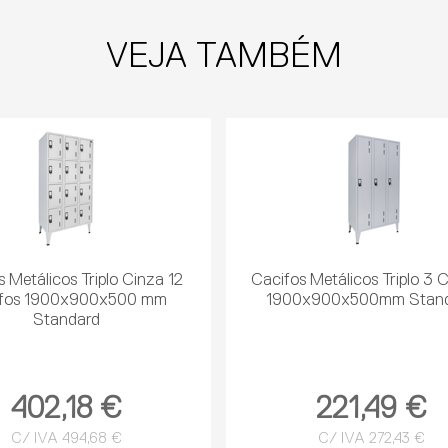
VEJA TAMBÉM
 Metálicos Triplo Cinza 12
Cacifos Metálicos Triplo 3 
ifos 1900x900x500 mm
1900x900x500mm Stan
Standard
402,18 €
221,49 €
C/ IVA 494,68 €
C/ IVA 272,43 €