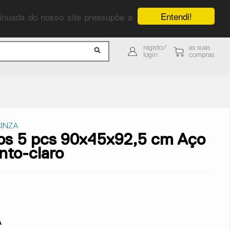
Entendi!
ntinuada do nosso site pressupõe a
registo/
as suas
login
compras
INZA
os 5 pcs 90x45x92,5 cm Aço
nto-claro
A