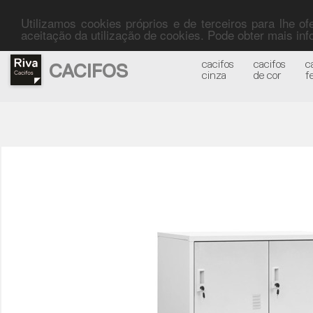
Utilizamos cookies próprios e de terceiros para lhe o
aceitação da utilização de cookies. Pode obter mais i
cacifos
cacifos
c
CACIFOS
cinza
de cor
f