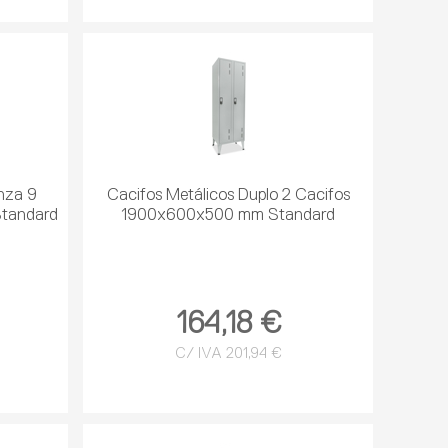
inza 9
Cacifos Metálicos Duplo 2 Cacifos
tandard
1900x600x500 mm Standard
164,18 €
C/ IVA 201,94 €