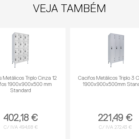
VEJA TAMBÉM
 Metálicos Triplo Cinza 12
Cacifos Metálicos Triplo 3 
ifos 1900x900x500 mm
1900x900x500mm Stan
Standard
402,18 €
221,49 €
C/ IVA 494,68 €
C/ IVA 272,43 €