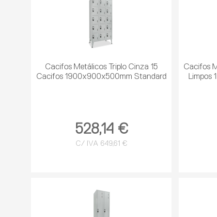
Cacifos Metálicos Triplo Cinza 15
Cacifos M
Cacifos 1900x900x500mm Standard
Limpos 
528,14 €
C/ IVA 649,61 €