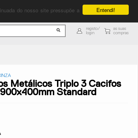
Entendi!
ntinuada do nosso site pressupõe a
registo/
as suas
login
compras
INZA
os Metálicos Triplo 3 Cacifos
x900x400mm Standard
A