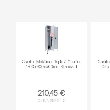
Cacifos Metálicos Triplo 3 Cacifos
Cacifos
1700x900x500mm Standard
Cac
210,45 €
C/ IVA 258,85 €