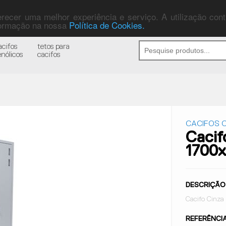
ferecer uma melhor experiência e serviço. A utilização co
nformação na nossa
Política de Cookies.
acifos
tetos para
enólicos
cacifos
CACIFOS C
Cacif
1700
DESCRIÇÃO
Cacifo Cinza
REFERÊNCI