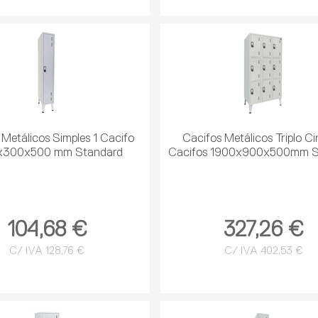
 Metálicos Simples 1 Cacifo
Cacifos Metálicos Triplo C
x300x500 mm Standard
Cacifos 1900x900x500mm S
104,68 €
327,26 €
C/ IVA 128,76 €
C/ IVA 402,53 €