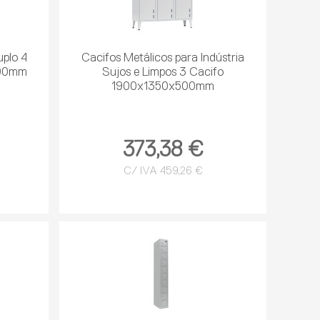
uplo 4
Cacifos Metálicos para Indústria
500mm
Sujos e Limpos 3 Cacifo
1900x1350x500mm
373,38 €
C/ IVA 459,26 €