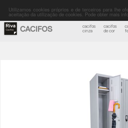
Utilizamos cookies próprios e de terceiros para lhe o
aceitação da utilização de cookies. Pode obter mais i
cacifos
cacifos
c
CACIFOS
cinza
de cor
f