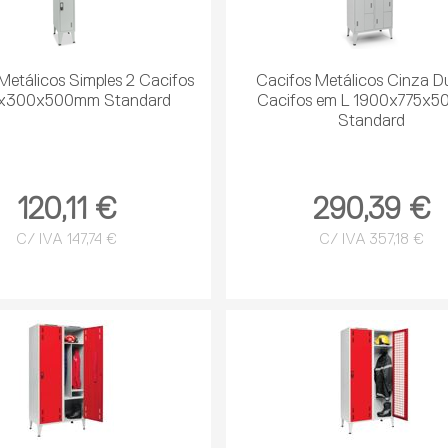
Metálicos Simples 2 Cacifos
Cacifos Metálicos Cinza D
x300x500mm Standard
Cacifos em L 1900x775x
Standard
120,11 €
290,39 €
C/ IVA 147,74 €
C/ IVA 357,18 €