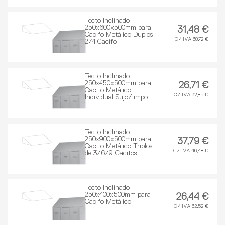
Tecto Inclinado
250x600x500mm para
31,48 €
Cacifo Metálico Duplos
C/ IVA 38,72 €
2/4 Cacifo
Tecto Inclinado
250x450x500mm para
26,71 €
Cacifo Metálico
C/ IVA 32,85 €
Individual Sujo/limpo
Tecto Inclinado
250x900x500mm para
37,79 €
Cacifo Metálico Triplos
C/ IVA 46,48 €
de 3/6/9 Cacifos
Tecto Inclinado
250x400x500mm para
26,44 €
Cacifo Metálico
C/ IVA 32,52 €