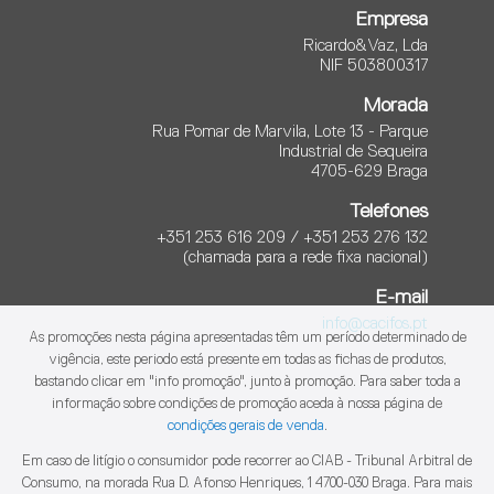
Empresa
Ricardo&Vaz, Lda
NIF 503800317
Morada
Rua Pomar de Marvila, Lote 13 - Parque
Industrial de Sequeira
4705-629 Braga
Telefones
+351 253 616 209 / +351 253 276 132
(chamada para a rede fixa nacional)
E-mail
info@cacifos.pt
As promoções nesta página apresentadas têm um período determinado de
vigência, este periodo está presente em todas as fichas de produtos,
bastando clicar em "info promoção", junto à promoção. Para saber toda a
informação sobre condições de promoção aceda à nossa página de
condições gerais de venda
.
Em caso de litígio o consumidor pode recorrer ao CIAB - Tribunal Arbitral de
Consumo, na morada Rua D. Afonso Henriques, 1 4700-030 Braga. Para mais