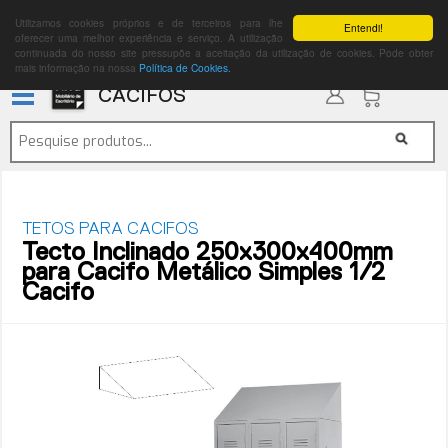
Utilizamos cookies próprios e de terceiros para lhe
Entendi!
oferecer uma melhor experiência e serviço. A utilização
continuada do nosso site pressupõe a aceitação da utilização de cookies. Pode obter
mais informação na nossa
Política de Cookies.
CACIFOS
TETOS PARA CACIFOS
Tecto Inclinado 250x300x400mm
para Cacifo Metálico Simples 1/2
Cacifo