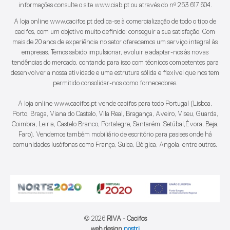
informações consulte o site www.ciab.pt ou através do nº 253 617 604.
A loja online www.cacifos.pt dedica-se à comercialização de todo o tipo de
cacifos, com um objetivo muito definido: conseguir a sua satisfação. Com
mais de 20 anos de experiência no setor oferecemos um serviço integral às
empresas. Temos sabido impulsionar, evoluir e adaptar-nos às novas
tendências do mercado, contando para isso com técnicos competentes para
desenvolver a nossa atividade e uma estrutura sólida e flexível que nos tem
permitido consolidar-nos como fornecedores.
A loja online www.cacifos.pt vende cacifos para todo Portugal (Lisboa,
Porto, Braga, Viana do Castelo, Vila Real, Bragança, Aveiro, Viseu, Guarda,
Coimbra, Leiria, Castelo Branco, Portalegre, Santarém. Setúbal,Évora, Beja,
Faro). Vendemos também mobiliário de escritório para pasises onde há
comunidades lusófonas como França, Suica, Bélgica, Angola, entre outros.
© 2026
RIVA - Cacifos
web design
nostri