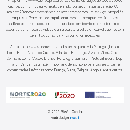
A loja online www.cacifos.pt dedica-se à comercialização de todo o tipo de
cacifos, com um objetivo muito definido: conseguir a sua satisfação. Com
mais de 20 anos de experiência no setor oferecemos um serviço integral às
empresas. Temos sabido impulsionar, evoluir e adaptar-nos às novas
tendências do mercado, contando para isso com técnicos competentes para
desenvolver a nossa atividade e uma estrutura sólida e flexível que nos tem
permitido consolidar-nos como fornecedores.
A loja online www.cacifos.pt vende cacifos para todo Portugal (Lisboa,
Porto, Braga, Viana do Castelo, Vila Real, Bragança, Aveiro, Viseu, Guarda,
Coimbra, Leiria, Castelo Branco, Portalegre, Santarém. Setúbal,Évora, Beja,
Faro). Vendemos também mobiliário de escritório para pasises onde há
comunidades lusófonas como França, Suica, Bélgica, Angola, entre outros.
© 2026
RIVA - Cacifos
web design
nostri