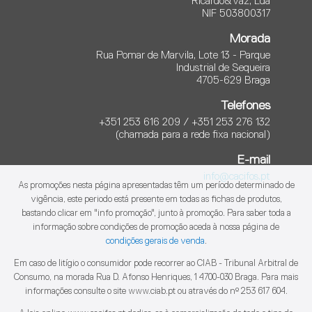
Ricardo&Vaz, Lda
NIF 503800317
Morada
Rua Pomar de Marvila, Lote 13 - Parque
Industrial de Sequeira
4705-629 Braga
Telefones
+351 253 616 209 / +351 253 276 132
(chamada para a rede fixa nacional)
E-mail
info@cacifos.pt
As promoções nesta página apresentadas têm um período determinado de
vigência, este periodo está presente em todas as fichas de produtos,
bastando clicar em "info promoção", junto à promoção. Para saber toda a
informação sobre condições de promoção aceda à nossa página de
condições gerais de venda
.
Em caso de litígio o consumidor pode recorrer ao CIAB - Tribunal Arbitral de
Consumo, na morada Rua D. Afonso Henriques, 1 4700-030 Braga. Para mais
informações consulte o site www.ciab.pt ou através do nº 253 617 604.