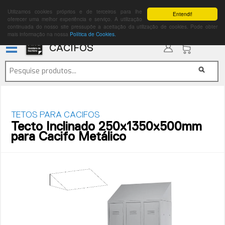
Utilizamos cookies próprios e de terceiros para lhe
Entendi!
oferecer uma melhor experiência e serviço. A utilização
continuada do nosso site pressupõe a aceitação da utilização de cookies. Pode obter
mais informação na nossa
Política de Cookies.
CACIFOS
TETOS PARA CACIFOS
Tecto Inclinado 250x1350x500mm
para Cacifo Metálico