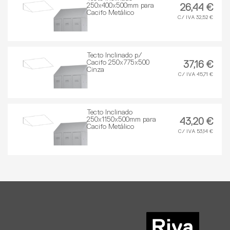
250x400x500mm para
26,44 €
Cacifo Metálico
C/ IVA 32,52 €
Tecto Inclinado p/
Cacifo 250x775x500
37,16 €
Cinza
C/ IVA 45,71 €
Tecto Inclinado
250x1150x500mm para
43,20 €
Cacifo Metálico
C/ IVA 53,14 €